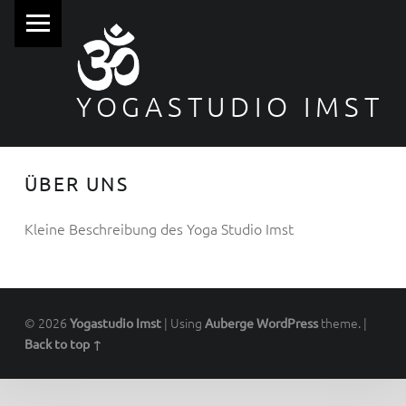
PRIMARY MENU
YOGASTUDIO IMST
ÜBER UNS
Kleine Beschreibung des Yoga Studio Imst
© 2026
|
Using
theme.
|
Yogastudio Imst
Auberge
WordPress
Back to top ↑